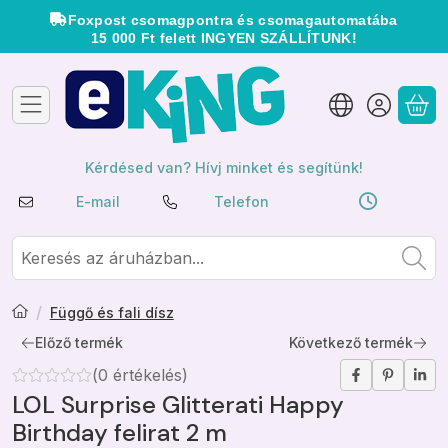
Foxpost csomagpontra és csomagautomatába
15 000 Ft felett INGYEN SZÁLLÍTUNK!
A 
Kérdésed van? Hívj minket és segítünk!
E-mail
Telefon
Függő és fali dísz
Előző termék
Következő termék
Nincs vélemény a termékről:
0 értékelés
LOL Surprise Glitterati Happy
Birthday felirat 2 m