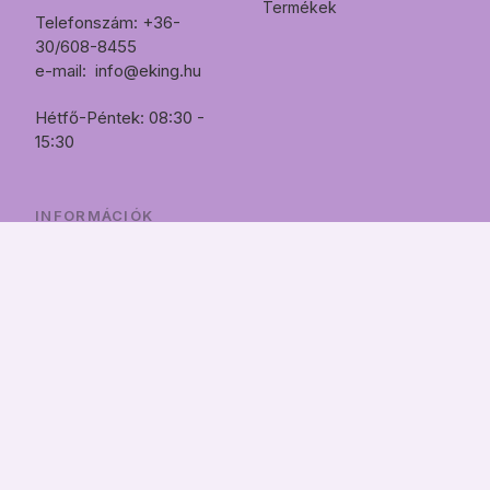
Termékek
Telefonszám: +36-
30/608-8455
e-mail:
info@eking.hu
Hétfő-Péntek: 08:30 -
15:30
INFORMÁCIÓK
Szállítás
Fizetés
Áru visszaküldése
Elérhetőségek
Általános szerződési
feltételek
Adatkezelési tájékoztató