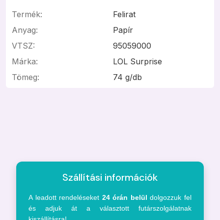
Termék:
Felirat
Anyag:
Papír
VTSZ:
95059000
Márka:
LOL Surprise
Tömeg:
74 g/db
Szállítási információk
A leadott rendeléseket
24 órán belül
dolgozzuk fel
és adjuk át a választott futárszolgálatnak
kiszállításra!