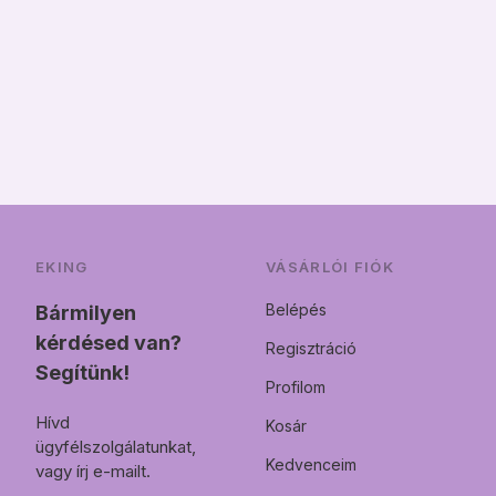
EKING
VÁSÁRLÓI FIÓK
Belépés
Bármilyen
kérdésed van?
Regisztráció
Segítünk!
Profilom
Hívd
Kosár
ügyfélszolgálatunkat,
Kedvenceim
vagy írj e-mailt.